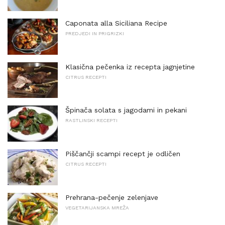
Caponata alla Siciliana Recipe
PREDJEDI IN PRIGRIZKI
Klasična pečenka iz recepta jagnjetine
CITRUS RECEPTI
Špinača solata s jagodami in pekani
RASTLINSKI RECEPTI
Piščančji scampi recept je odličen
CITRUS RECEPTI
Prehrana-pečenje zelenjave
VEGETARIJANSKA MREŽA