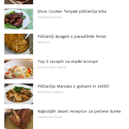
Slow Cooker Teriyaki piščančja krila
AMERICAN FOOD
Piščančji špageti s paradižniki Rotel
VEČERJA
Top 5 recepti za sladki krompir
AVSTRALSKA HRANA
Piščančja Marsala z gobami in zelišči
EVROPSKA HRANA
Najboljših deset receptov za pečene šunke
AMERICAN FOOD