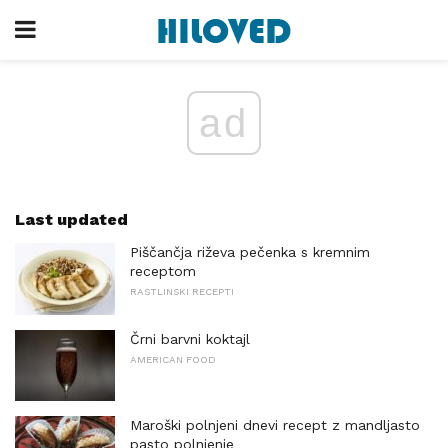
ad
Last updated
Piščančja riževa pečenka s kremnim
receptom
RASTLINSKI RECEPTI
Črni barvni koktajl
AMERICAN FOOD
Maroški polnjeni dnevi recept z mandljasto
pasto polnjenje